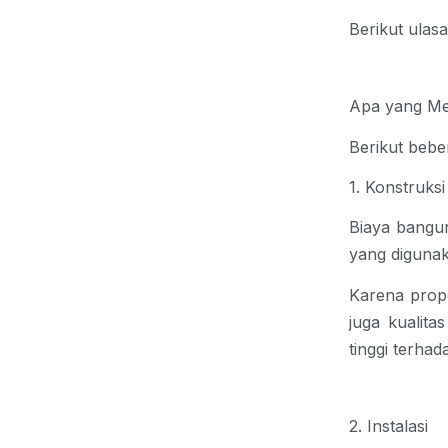
Berikut ulas
Apa yang M
Berikut beb
1. Konstruks
Biaya bangu
yang diguna
Karena prope
juga kualita
tinggi terha
2. Instalasi