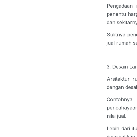
Pengadaan i
penentu harg
dan sekitarn
Sulitnya pen
jual rumah se
3. Desain La
Arsitektur 
dengan desai
Contohnya 
pencahayaan
nilai jual.
Lebih dari i
diperhatika