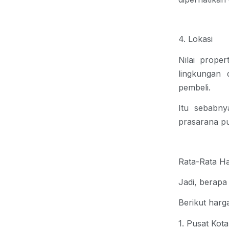
4. Lokasi
Nilai prope
lingkungan 
pembeli.
Itu sebabny
prasarana pub
Rata-Rata H
Jadi,
berapa
Berikut harg
1. Pusat Kot