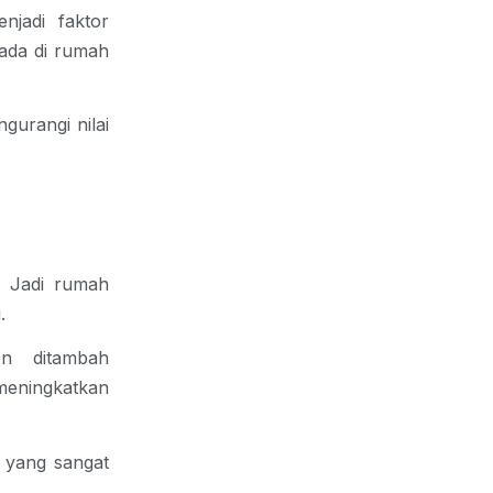
njadi faktor
 ada di rumah
gurangi nilai
. Jadi rumah
.
en ditambah
meningkatkan
l yang sangat