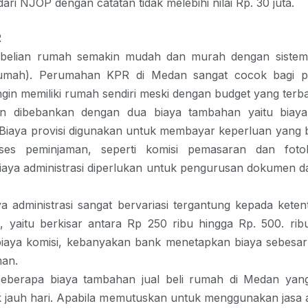
ari NJOP dengan catatan tidak melebihi nilai Rp. 30 juta.
R
mbelian rumah semakin mudah dan murah dengan sistem
Rumah).
Perumahan KPR di Medan
sangat cocok bagi p
gin memiliki rumah sendiri meski dengan budget yang terba
n dibebankan dengan dua biaya tambahan yaitu biaya
. Biaya provisi digunakan untuk membayar keperluan yan
ses peminjaman, seperti komisi pemasaran dan fotok
iaya administrasi diperlukan untuk pengurusan dokumen d
a administrasi sangat bervariasi tergantung kepada kete
, yaitu berkisar antara Rp 250 ribu hingga Rp. 500. rib
iaya komisi, kebanyakan bank menetapkan biaya sebesar 
man.
beberapa biaya tambahan
jual beli rumah di Medan
yan
k jauh hari. Apabila memutuskan untuk menggunakan jasa 