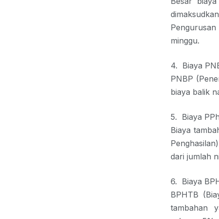
Besar biaya 
dimaksudka
Pengurusan 
minggu.
4.
Biaya PN
PNBP (Pener
biaya balik 
5.
Biaya PP
Biaya tamb
Penghasilan
dari jumlah 
6.
Biaya BP
BPHTB (Bia
tambahan ya