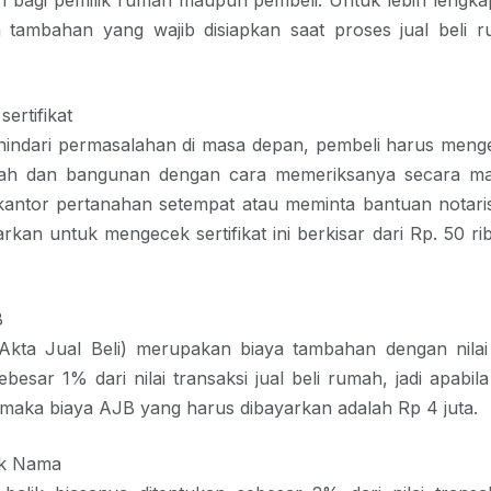
 bagi pemilik rumah maupun pembeli. Untuk lebih lengka
a tambahan yang wajib disiapkan saat proses jual beli 
sertifikat
indari permasalahan di masa depan, pembeli harus menge
tanah dan bangunan dengan cara memeriksanya secara ma
kantor pertanahan setempat atau meminta bantuan notaris
arkan untuk mengecek sertifikat ini berkisar dari Rp. 50 ri
B
Akta Jual Beli) merupakan biaya tambahan dengan nila
sebesar 1% dari nilai
transaksi jual beli rumah,
jadi apabila
 maka biaya AJB yang harus dibayarkan adalah Rp 4 juta.
ik Nama