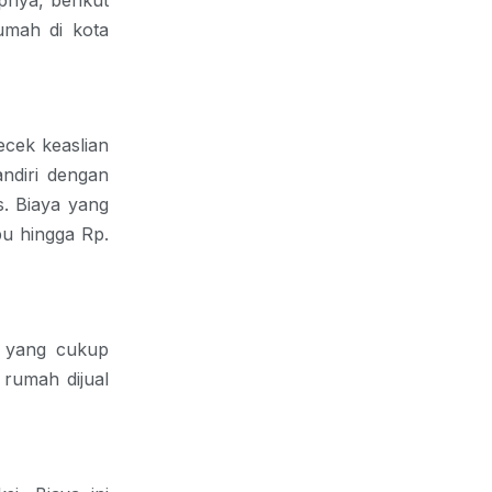
pnya, berikut
rumah di kota
cek keaslian
ndiri dengan
. Biaya yang
bu hingga Rp.
i yang cukup
rumah dijual