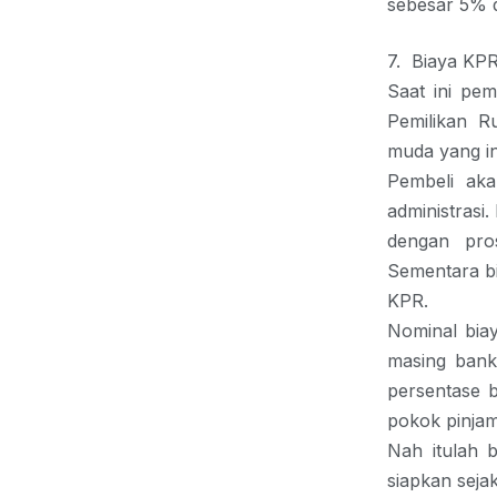
sebesar 5% d
7.
Biaya KP
Saat ini pe
Pemilikan 
muda yang in
Pembeli aka
administrasi
dengan pro
Sementara b
KPR.
Nominal biay
masing bank
persentase b
pokok pinja
Nah itulah 
siapkan seja