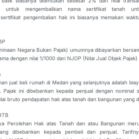
balik biasanya ditentukan sebesar 2% dari nilai transak
n untuk mengembalikan nama sertifikat tanah unt
sertifikat pengembalian hak ini biasanya memakan waktu
BP
imaan Negara Bukan Pajak) umumnya dibayarkan bersa
nama dengan nilai 1/1000 dari NJOP (Nilai Jual Objek Pajak)
h
ahan
jual beli rumah di Medan
yang selanjutnya adalah bia
). Pajak ini dibebankan kepada penjual dengan nominal 
nilai bruto pendapatan hak atas tanah dan bangunan yang dim
HTB
ya Perolehan Hak atas Tanah dan atau Bangunan meru
ng dibebankan kepada pembeli dan penjual. Tarifny