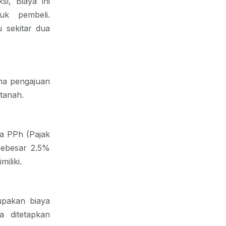
si, Biaya ini
uk pembeli.
 sekitar dua
ma pengajuan
 tanah.
ya PPh (Pajak
sebesar 2.5%
iliki.
pakan biaya
a ditetapkan