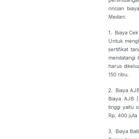
pertimbangan
rincian biay
Medan:
1.
Biaya Cek 
Untuk mengh
sertifikat 
mendatangi 
harus dikelu
150 ribu.
2.
Biaya AJ
Biaya AJB (
tinggi yaitu 
Rp. 400 juta
3.
Biaya Bal