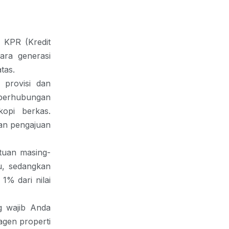
 KPR (Kredit
ara generasi
tas.
 provisi dan
g berhubungan
opi berkas.
an pengajuan
ntuan masing-
u, sedangkan
1% dari nilai
g wajib Anda
agen properti