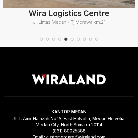
Wira Logistics Centre
Jl. Lintas Medan - Tj.Morawa km.21
KANTOR MEDAN
Jl. T. Amir Hamzah No.1A, East Helvetia, Medan Helvetia,
Medan City, North Sumatra 20114
(061) 80025888
Email : customercare@wiraland.com