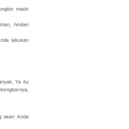
ungkin masih
han, hindari
nda lakukan
nyak. Ya itu
mbongkarnya,
ng akan Anda