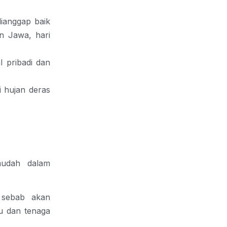
dianggap baik
n Jawa, hari
l pribadi dan
i hujan deras
udah dalam
, sebab akan
u dan tenaga