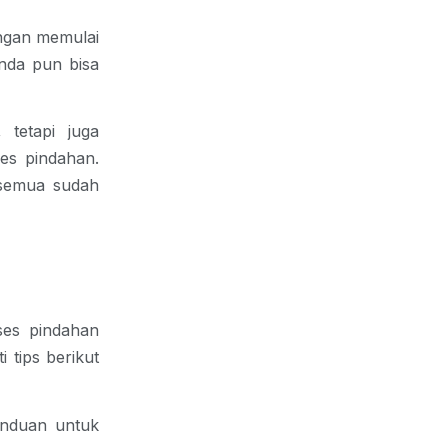
engan memulai
nda pun bisa
 tetapi juga
es pindahan.
n semua sudah
ses pindahan
 tips berikut
anduan untuk