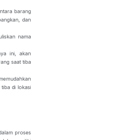
ntara barang
mbangkan, dan
uliskan nama
ya ini, akan
ng saat tiba
ar memudahkan
iba di lokasi
 dalam proses