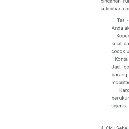
pindahan rum
kelebihan da
·
Tas 
Anda aks
·
Koper
kecil d
cocok u
·
Konta
Jadi, c
barang
mobilita
·
Kar
beruku
sejenis.
4. Cicil Seb