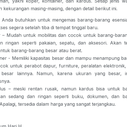
ah, yakni koper, kontainer, dan kardus. Setiap jenis w
n kekurangan masing-masing, dengan detail berikut ini.
- Anda butuhkan untuk mengemas barang-barang esensia
es segera setelah tiba di tempat tinggal baru.
 – Mudah untuk mobilitas dan cocok untuk barang-bara
an ringan seperti pakaian, sepatu, dan aksesori. Akan t
ntuk barang-barang besar atau berat.
iner - Memiliki kapasitas besar dan mampu menampung ba
ocok untuk perabot dapur, furniture, peralatan elektronik
 besar lainnya. Namun, karena ukuran yang besar, in
snya.
dus – meski rentan rusak, namun kardus bisa untuk b
ran sedang dan ringan seperti buku, dokumen, dan b
 Apalagi, tersedia dalam harga yang sangat terjangkau.
elum Hari H