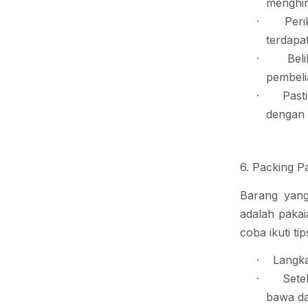
menghin
·
Per
terdapa
·
Bel
pembeli
·
Past
dengan b
6. Packing P
Barang yang
adalah paka
coba ikuti tip
·
Langka
·
Sete
bawa da