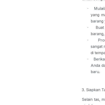
·
Mulai
yang ma
barang 
·
Buat
barang,
·
Pro
sangat 
di temp
·
Berik
Anda da
baru.
3. Siapkan T
Selain tas, 