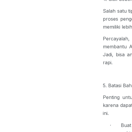
Salah satu
t
proses peng
memiliki leb
Percayalah,
membantu An
Jadi, bisa a
rapi.
5. Batasi B
Penting unt
karena dapat
ini.
·
Buat