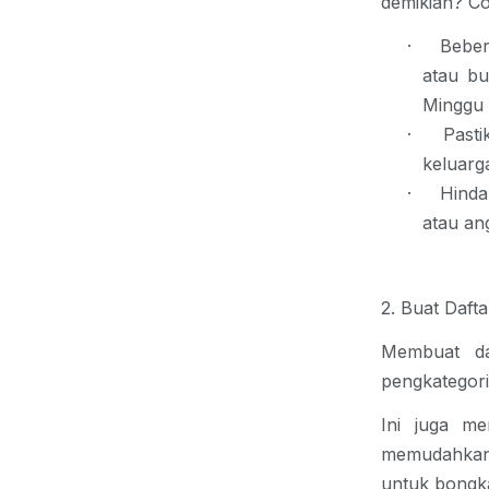
demikian? Co
·
Beber
atau bu
Minggu 
·
Pasti
keluarg
·
Hinda
atau an
2. Buat Daft
Membuat d
pengkategor
Ini juga me
memudahkan 
untuk bongkar