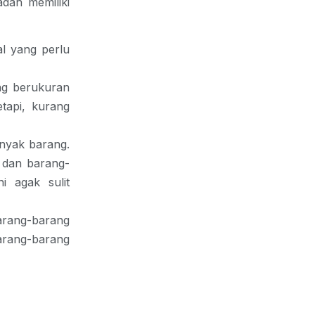
adah memiliki
l yang perlu
ng berukuran
etapi, kurang
nyak barang.
, dan barang-
i agak sulit
arang-barang
arang-barang